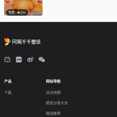
免费
264
产品
网站导航
下载
站点地图
壁纸分类大全
精选推荐