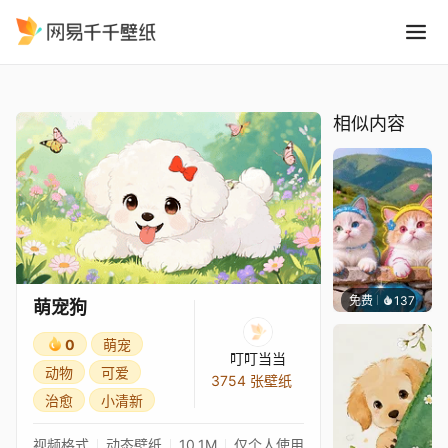
萌宠狗
精选
萌宠狗
相似内容
免费
137
豆子酱e
萌宠狗
0
萌宠
叮叮当当
动物
可爱
3754 张壁纸
治愈
小清新
视频格式
动态壁纸
10.1M
仅个人使用