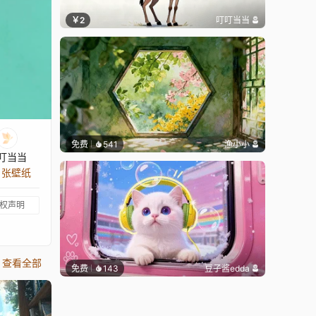
￥2
叮叮当当
免费
541
渔小小
叮当当
9 张壁纸
权声明
查看全部
免费
143
豆子酱edda