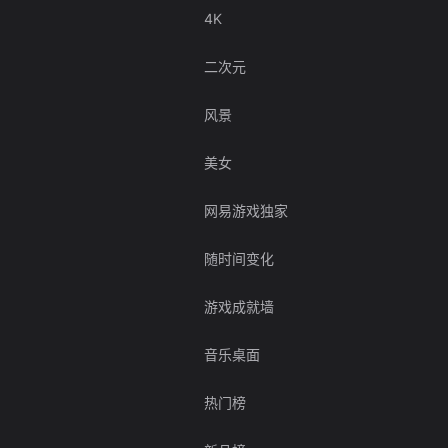
4K
二次元
风景
美女
网易游戏独家
随时间变化
游戏成就墙
音乐桌面
热门榜