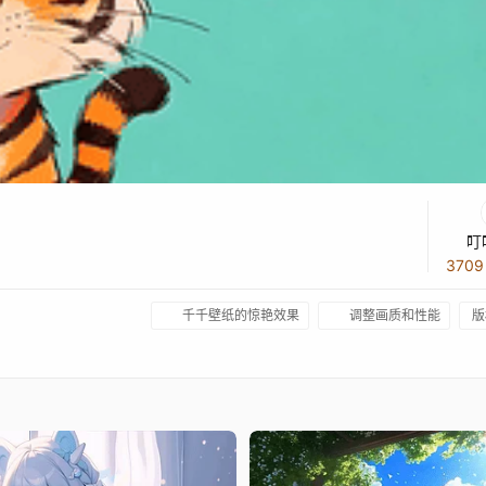
叮
370
千千壁纸的惊艳效果
调整画质和性能
版