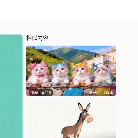
相似内容
免费
116
豆子酱edda