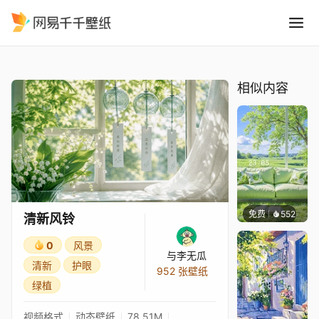
清新风铃
精选
清新风铃
相似内容
免费
552
豆子酱e
清新风铃
0
风景
与李无瓜
清新
护眼
952 张壁纸
绿植
视频格式
动态壁纸
78.51M