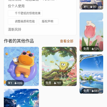
仅个人使用
￥1
90
叮叮当
千千壁纸的惊艳效果
调整画质和性能
版权声明
清新风铃
作者的其他作品
查看全部
免费
125
好看壁
￥1
499
免费
761
免费
683
豆子酱e