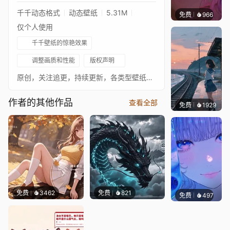
千千动态格式
动态壁纸
5.31M
免费
966
辰东壁
仅个人使用
千千壁纸的惊艳效果
调整画质和性能
版权声明
原创，关注追更，持续更新，各类型壁纸，各平台同名
作者的其他作品
查看全部
免费
1929
辰东壁
免费
3462
免费
821
免费
497
辰东壁