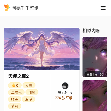
天使之翼2
精选
天使之翼2
相似内容
免费
460
辰东壁
天使之翼2
0
女神
二次元
清纯
巽九Nine
774 张壁纸
唯美
浪漫
萝莉