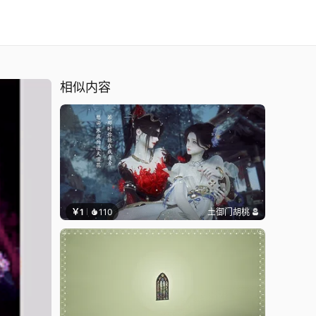
相似内容
￥1
110
土御门胡桃