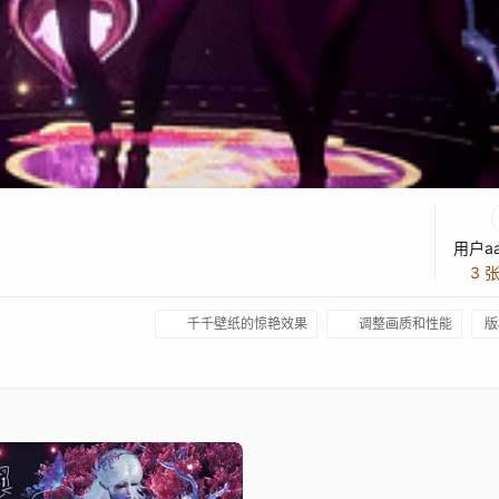
用户aa
3 
千千壁纸的惊艳效果
调整画质和性能
版