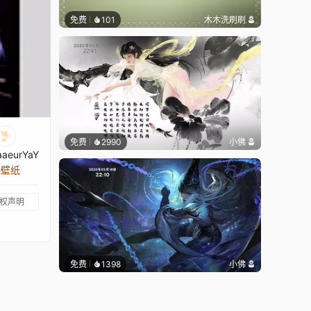
免费
101
木木洗刷刷
免费
2990
小佛
aeurYaY
张壁纸
权声明
免费
1398
小佛