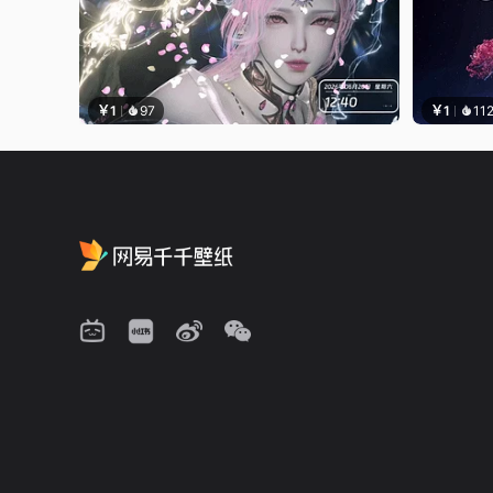
￥1
97
￥1
11