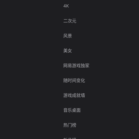
4K
二次元
风景
美女
网易游戏独家
随时间变化
游戏成就墙
音乐桌面
热门榜