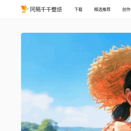
下载
精选推荐
创作
吃西瓜女孩
精选
吃西瓜女孩