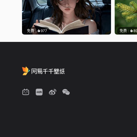
免费
977
免费
8