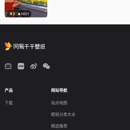
￥2
5601
产品
网站导航
下载
站点地图
壁纸分类大全
精选推荐