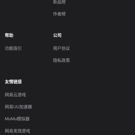
新品榜
作者榜
帮助
公司
功能指引
用户协议
隐私政策
友情链接
网易云游戏
网易UU加速器
MuMu模拟器
网易发烧游戏