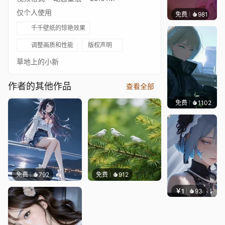
仅个人使用
免费
981
辰东壁
千千壁纸的惊艳效果
调整画质和性能
版权声明
草地上的小新
作者的其他作品
查看全部
免费
1102
辰东壁
免费
792
免费
912
￥1
93
辰东壁