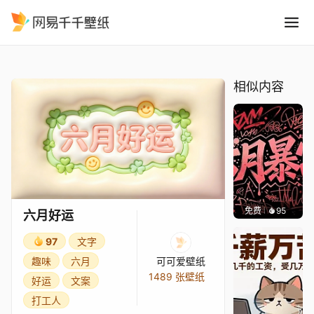
六月好运
精选
六月好运
相似内容
免费
95
渔小小
六月好运
97
文字
趣味
六月
可可爱壁纸
1489 张壁纸
好运
文案
打工人