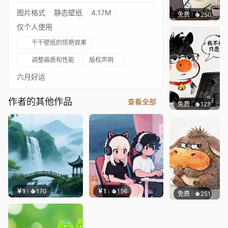
图片格式
静态壁纸
4.17M
免费
250
渔小小
仅个人使用
千千壁纸的惊艳效果
调整画质和性能
版权声明
六月好运
作者的其他作品
查看全部
免费
128
渔小小
￥1
170
￥1
156
免费
251
渔小小