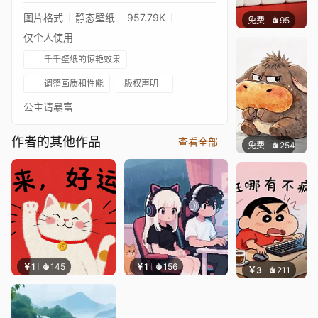
图片格式
静态壁纸
957.79K
免费
95
好看壁
仅个人使用
千千壁纸的惊艳效果
调整画质和性能
版权声明
公主请暴富
作者的其他作品
查看全部
免费
254
渔小小
￥1
145
￥1
156
￥3
211
渔小小