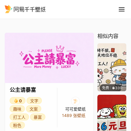
公主请暴富
精选
公主请暴富
相似内容
免费
339
渔小小
公主请暴富
0
文字
趣味
文案
可可爱壁纸
1489 张壁纸
打工人
暴富
粉色