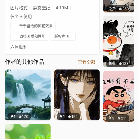
图片格式
静态壁纸
4.19M
免费
250
渔小小
仅个人使用
千千壁纸的惊艳效果
调整画质和性能
版权声明
六月顺利
作者的其他作品
查看全部
免费
128
渔小小
￥1
170
￥1
152
￥3
211
渔小小