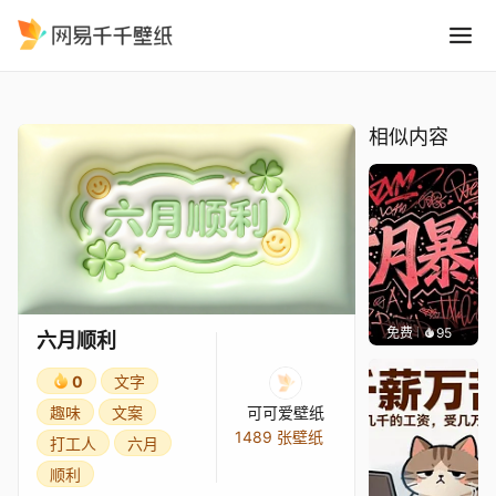
六月顺利
精选
六月顺利
相似内容
免费
95
渔小小
六月顺利
0
文字
趣味
文案
可可爱壁纸
1489 张壁纸
打工人
六月
顺利