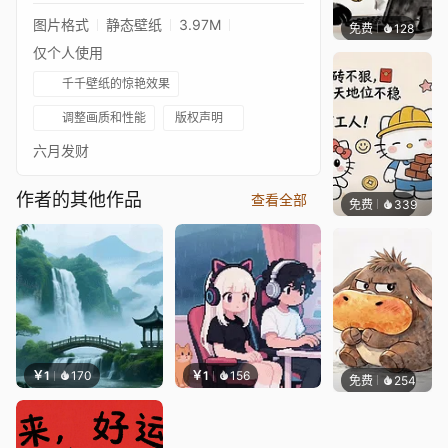
图片格式
静态壁纸
3.97M
免费
128
渔小小
仅个人使用
千千壁纸的惊艳效果
调整画质和性能
版权声明
六月发财
作者的其他作品
查看全部
免费
339
渔小小
￥1
170
￥1
156
免费
254
渔小小