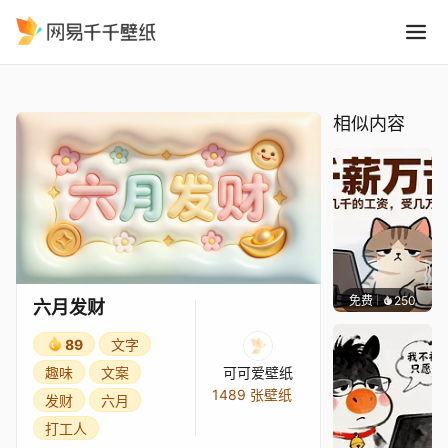
六月发财
精选
六月发财
相似内容
免费
250
渔小小
六月发财
89
文字
趣味
文案
可可爱壁纸
1489 张壁纸
发财
六月
打工人