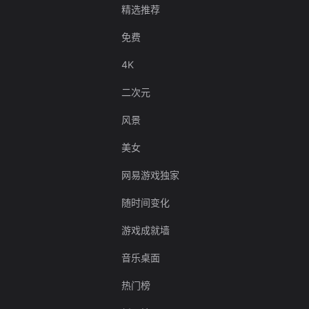
精选推荐
免费
4K
二次元
风景
美女
网易游戏独家
随时间变化
游戏成就墙
音乐桌面
热门榜