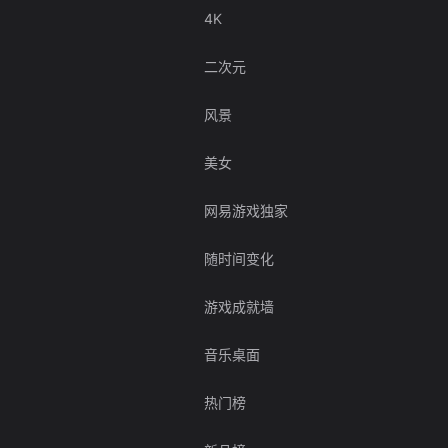
4K
二次元
风景
美女
网易游戏独家
随时间变化
游戏成就墙
音乐桌面
热门榜