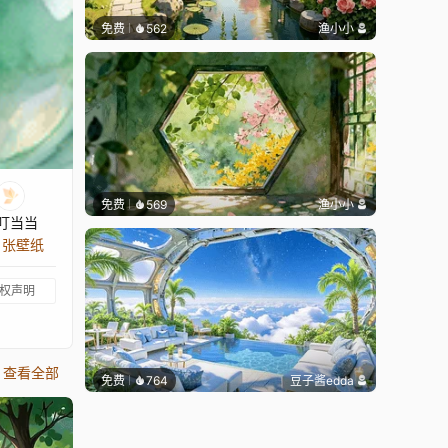
免费
562
渔小小
免费
569
渔小小
叮当当
5 张壁纸
权声明
查看全部
免费
764
豆子酱edda