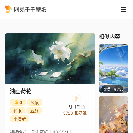
油画荷花
精选
油画荷花
相似内容
免费
733
豆子酱e
油画荷花
0
风景
叮叮当当
护眼
治愈
3720 张壁纸
小清新
视频格式
动态壁纸
10.35M