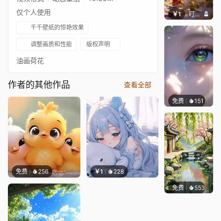
仅个人使用
￥1
叮叮当当
千千壁纸的惊艳效果
调整画质和性能
版权声明
油画荷花
作者的其他作品
查看全部
免费
151
星梦
免费
256
￥1
228
免费
553
渔小小