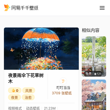
夜景雨伞下花草树木
精选
夜景雨伞下花草树木
相似内容
免费
121
豆子酱e
夜景雨伞下花草树
木
叮叮当当
0
风景
3709 张壁纸
夜景
治愈
视频格式
动态壁纸
21.23M