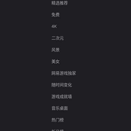
精选推荐
免费
4K
二次元
风景
美女
网易游戏独家
随时间变化
游戏成就墙
音乐桌面
热门榜