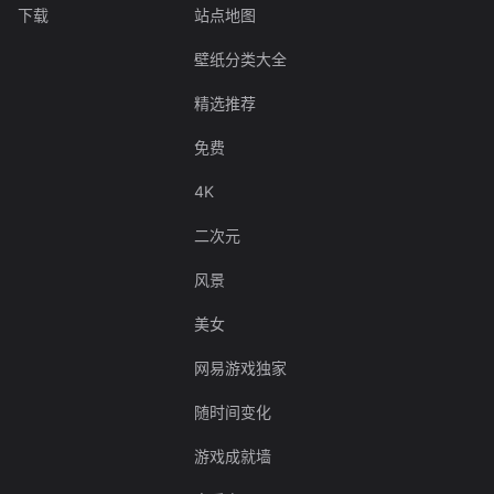
下载
站点地图
壁纸分类大全
精选推荐
免费
4K
二次元
风景
美女
网易游戏独家
随时间变化
游戏成就墙