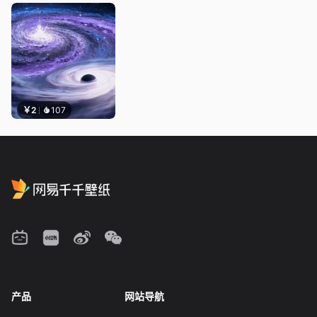
￥2
107
产品
网站导航