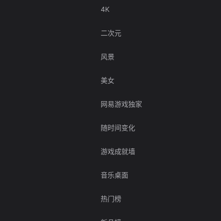
4K
二次元
风景
美女
网易游戏独家
随时间变化
游戏成就墙
音乐桌面
热门榜