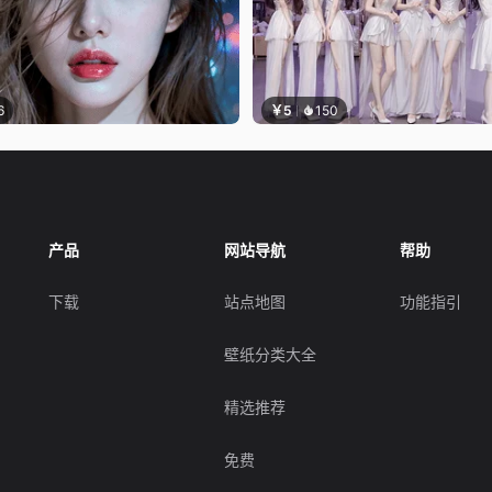
6
￥5
150
产品
网站导航
帮助
下载
站点地图
功能指引
壁纸分类大全
精选推荐
免费