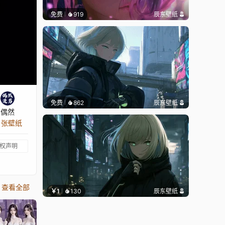
免费
919
辰东壁纸
免费
862
辰东壁纸
偶然
1 张壁纸
权声明
查看全部
￥1
130
辰东壁纸