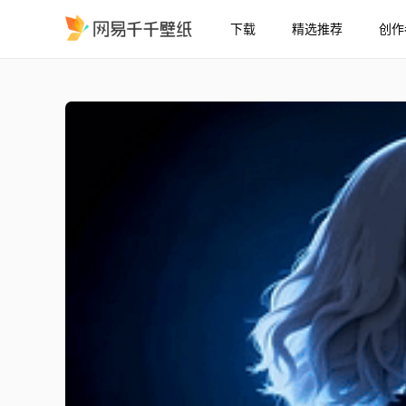
下载
精选推荐
创作
冷蓝逆光少女侧影
精选
冷蓝逆光少女侧影