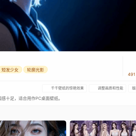
短发少女
轮廓光影
49
千千壁纸的惊艳效果
调整画质和性能
版
感十足，适合用作PC桌面壁纸。