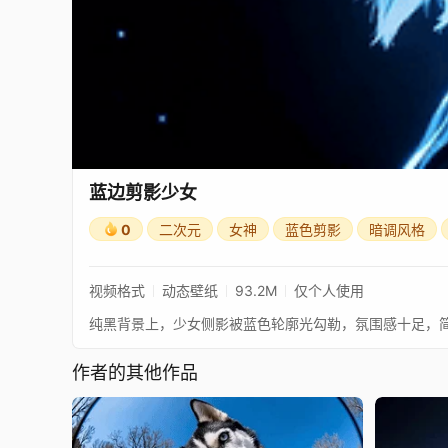
蓝边剪影少女
0
二次元
女神
蓝色剪影
暗调风格
视频格式
动态壁纸
93.2M
仅个人使用
纯黑背景上，少女侧影被蓝色轮廓光勾勒，氛围感十足，简
作者的其他作品