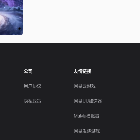
公司
友情链接
用户协议
网易云游戏
隐私政策
网易UU加速器
MuMu模拟器
网易发烧游戏