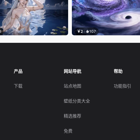
6
￥2
107
产品
网站导航
帮助
下载
站点地图
功能指引
壁纸分类大全
精选推荐
免费