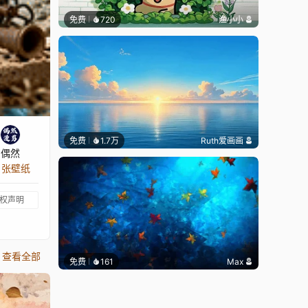
免费
720
渔小小
免费
1.7万
Ruth爱画画
偶然
1 张壁纸
权声明
查看全部
免费
161
Max