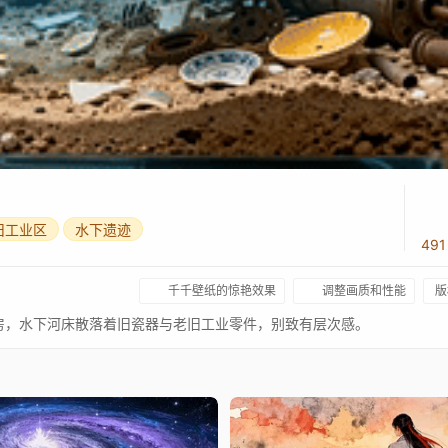
旧工业区
水下遗迹
49
千千壁纸的惊艳效果
调整画质和性能
版
房，水下河床散落着旧瓷器与老旧工业零件，别致有层次感。