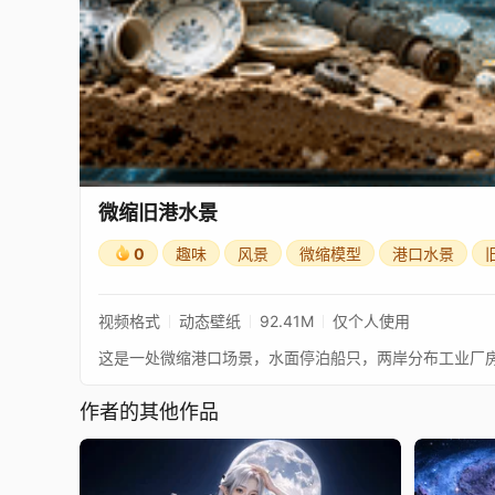
微缩旧港水景
0
趣味
风景
微缩模型
港口水景
视频格式
动态壁纸
92.41M
仅个人使用
这是一处微缩港口场景，水面停泊船只，两岸分布工业厂
作者的其他作品