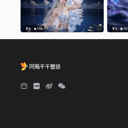
￥5
116
￥2
10