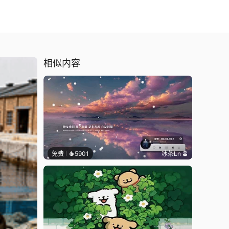
相似内容
免费
5901
冰茶Ln