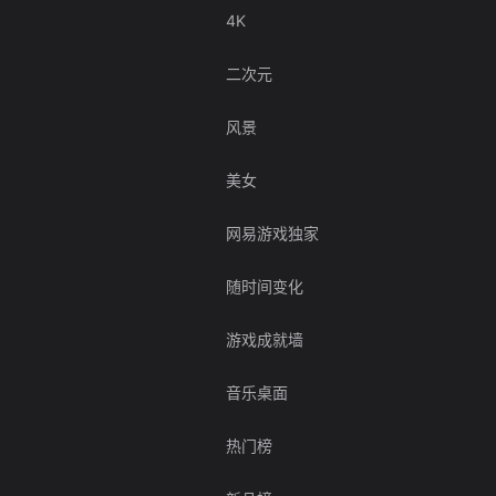
4K
二次元
风景
美女
网易游戏独家
随时间变化
游戏成就墙
音乐桌面
热门榜