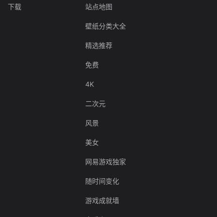
下载
站点地图
壁纸分类大全
精选推荐
免费
4K
二次元
风景
美女
网易游戏独家
随时间变化
游戏成就墙