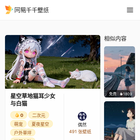
星空草地猫耳少女与白猫
精选
星空草地猫耳少女与白猫
相似内容
免费
1809
辰东
星空草地猫耳少女
与白猫
0
二次元
萌宠
夏夜星空
偶然
491 张壁纸
户外草坪