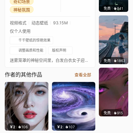
奇幻场景
免费
841
辰东壁
神秘氛围
视频格式
动态壁纸
93.15M
仅个人使用
千千壁纸的惊艳效果
调整画质和性能
版权声明
迷雾笼罩的神秘空间里，白发白衣女子迎风伫立，一尊巨型上古神像探身而出，氛围神秘悠远。
免费
1863
辰东
作者的其他作品
查看全部
免费
915
辰东壁
￥2
106
￥2
107