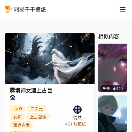
雾境神女遇上古巨像
精选
雾境神女遇上古巨像
相似内容
免费
420
辰东壁
雾境神女遇上古巨
像
0
二次元
女神
上古巨像
偶然
491 张壁纸
飘逸白发