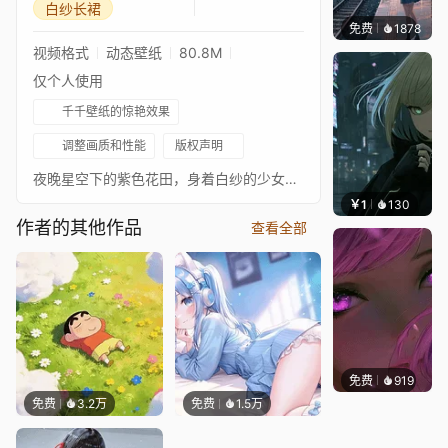
白纱长裙
免费
1878
辰东壁
视频格式
动态壁纸
80.8M
仅个人使用
千千壁纸的惊艳效果
调整画质和性能
版权声明
夜晚星空下的紫色花田，身着白纱的少女手持花束，长发随风飘动，花瓣飞舞，氛围柔美浪漫。
￥1
130
辰东
作者的其他作品
查看全部
免费
919
辰东壁
免费
3.2万
免费
1.5万