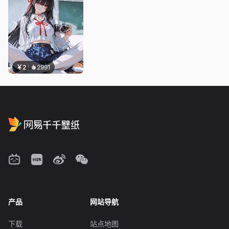
￥2
2991
产品
网站导航
下载
站点地图