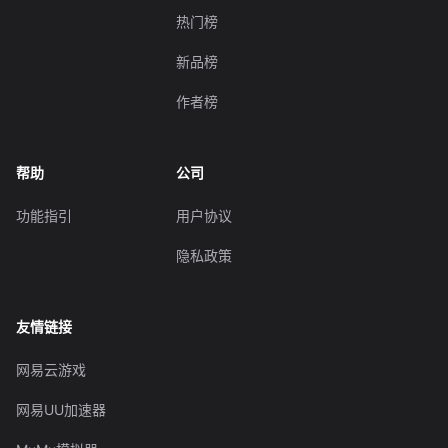
热门榜
新品榜
作者榜
帮助
公司
功能指引
用户协议
隐私政策
友情链接
网易云游戏
网易UU加速器