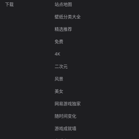
下载
站点地图
壁纸分类大全
精选推荐
免费
4K
二次元
风景
美女
网易游戏独家
随时间变化
游戏成就墙