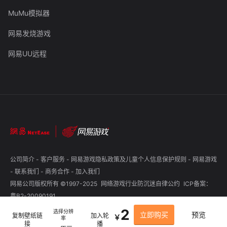
MuMu模拟器
网易发烧游戏
网易UU远程
公司简介
-
客户服务
-
网易游戏隐私政策及儿童个人信息保护规则
-
网易游戏
-
联系我们
-
商务合作
-
加入我们
网易公司版权所有 ©1997-2025
网络游戏行业防沉迷自律公约
ICP备案：
粤B2-20090191
2
选择分辨
立即购买
预览
复制壁纸链
加入轮
￥
率
接
播