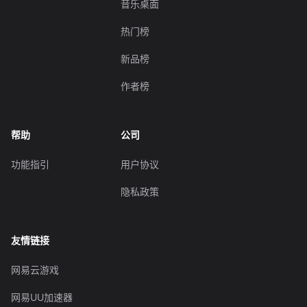
音乐桌面
热门榜
新品榜
作者榜
帮助
公司
功能指引
用户协议
隐私政策
友情链接
网易云游戏
网易UU加速器