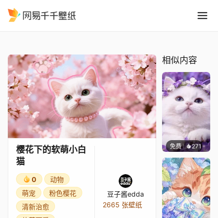
樱花下的软萌小白猫
精选
樱花下的软萌小白猫
相似内容
免费
271
豆子酱e
樱花下的软萌小白
猫
0
动物
萌宠
粉色樱花
豆子酱edda
2665 张壁纸
清新治愈