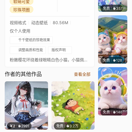
软萌可爱
免费
357
豆子酱e
珍珠项圈
视频格式
动态壁纸
80.56M
仅个人使用
千千壁纸的惊艳效果
调整画质和性能
版权声明
粉嫩樱花环绕着绿眼睛白色小猫，小猫佩戴粉色珍珠项圈，点缀可爱涂鸦与泡泡，氛围软萌清新治愈。
免费
128
豆子酱e
作者的其他作品
查看全部
免费
146
豆子酱e
￥2
2991
免费
3.2万