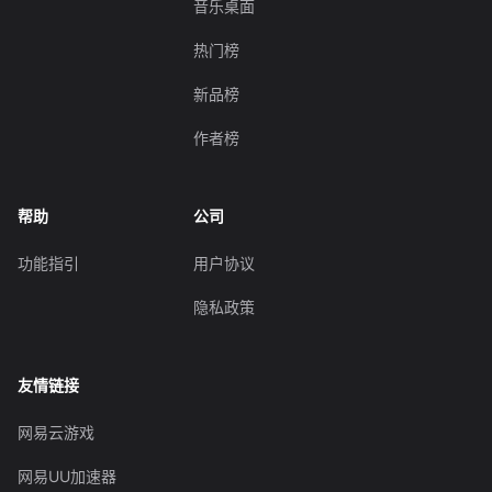
音乐桌面
热门榜
新品榜
作者榜
帮助
公司
功能指引
用户协议
隐私政策
友情链接
网易云游戏
网易UU加速器