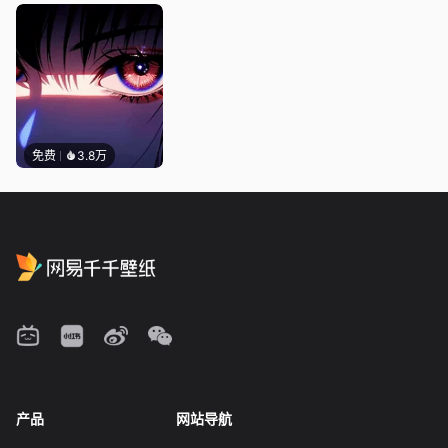
免费
3.8万
产品
网站导航