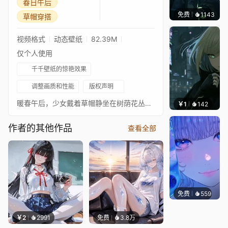
春日午后
免费
1143
辰东
草帽穿搭
视频格式
动态壁纸
82.39M
仅个人使用
千千壁纸的惊艳效果
调整画质和性能
版权声明
暖春午后，少女戴着草帽静坐在树荫花丛间，阳光透过枝叶洒落，氛围清新柔和，舒适治愈。
￥1
142
辰东壁
作者的其他作品
查看全部
免费
559
辰东壁
￥2
2991
免费
3.8万