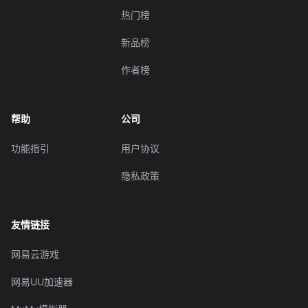
热门榜
新品榜
作者榜
帮助
公司
功能指引
用户协议
隐私政策
友情链接
网易云游戏
网易UU加速器