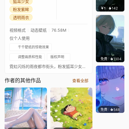
狐耳少女
￥1
142
辰东壁
粉发紫眸
透明雨衣
视频格式
动态壁纸
76.58M
仅个人使用
千千壁纸的惊艳效果
调整画质和性能
版权声明
免费
1104
辰东
霓虹闪烁的雨夜都市街头，粉发狐耳少女身着透明雨衣，紫眸澄澈，带着清冷浪漫的氛围感。
作者的其他作品
查看全部
免费
548
辰东壁