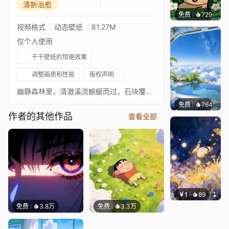
清新治愈
免费
729
渔小小
视频格式
动态壁纸
81.27M
仅个人使用
千千壁纸的惊艳效果
调整画质和性能
版权声明
幽静森林里，清澈溪流蜿蜒而过，石块覆满鲜绿苔藓，满眼清新绿意，氛围静谧舒适。
免费
764
豆子酱e
作者的其他作品
查看全部
￥1
89
叮叮当
免费
3.8万
免费
3.3万