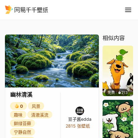
幽林清溪
精选
幽林清溪
相似内容
免费
213
渔小小
幽林清溪
0
风景
趣味
清澈溪流
豆子酱edda
鲜绿苔藓
2815 张壁纸
宁静自然