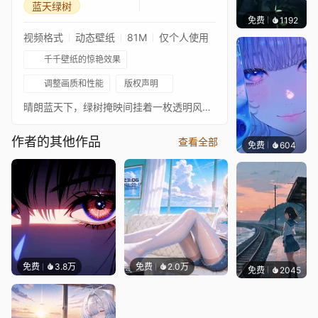
蓝天绿树
免费
1192
辰东壁
视频格式
动态壁纸
81M
仅个人使用
千千壁纸的惊艳效果
调整画质和性能
版权声明
晴朗蓝天下，绿树掩映间挂着一枚透明风铃，飘带写着诸事皆宜，氛围清新治愈。
作者的其他作品
查看全部
免费
604
辰东壁
免费
3.8万
免费
2.0万
免费
2045
辰东