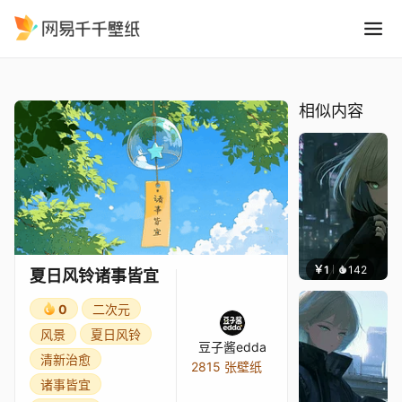
夏日风铃诸事皆宜
精选
夏日风铃诸事皆宜
相似内容
￥1
142
辰东壁
夏日风铃诸事皆宜
0
二次元
风景
夏日风铃
豆子酱edda
清新治愈
2815 张壁纸
诸事皆宜