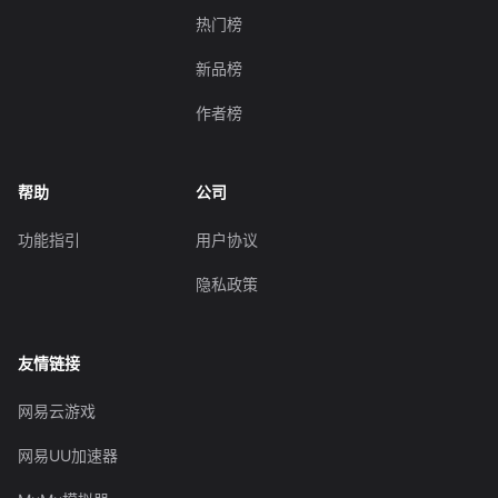
热门榜
新品榜
作者榜
帮助
公司
功能指引
用户协议
隐私政策
友情链接
网易云游戏
网易UU加速器