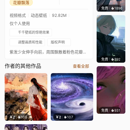
花瓣飘落
免费
1896
辰东壁
视频格式
动态壁纸
92.82M
仅个人使用
千千壁纸的惊艳效果
调整画质和性能
版权声明
紫发少女伸手向前，周围飘散着粉色花瓣与发光蝴蝶，深色背景点缀闪光光斑，氛围梦幻温柔。
免费
892
辰东壁
作者的其他作品
查看全部
免费
931
辰东壁
￥2
108
￥2
107