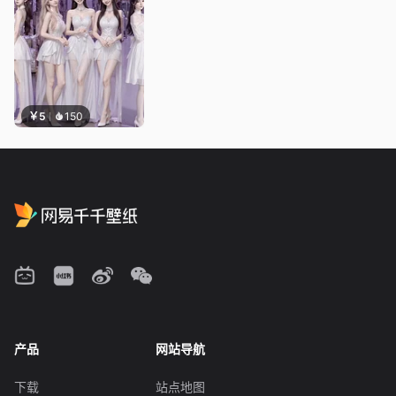
￥5
150
产品
网站导航
下载
站点地图