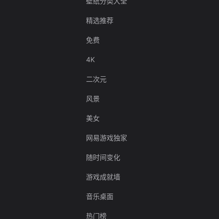
壁纸分类大全
精选推荐
免费
4K
二次元
风景
美女
网易游戏独家
随时间变化
游戏成就墙
音乐桌面
热门榜