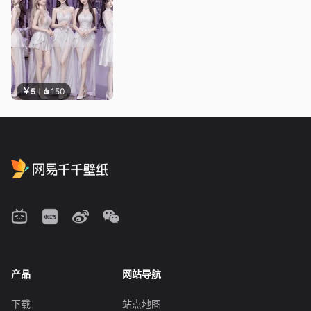
￥5
150
产品
网站导航
下载
站点地图