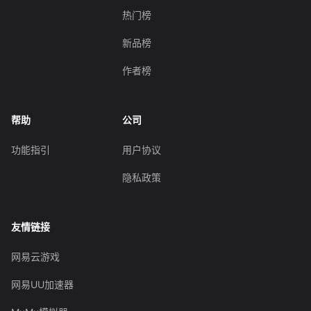
热门榜
新品榜
作者榜
帮助
公司
功能指引
用户协议
隐私政策
友情链接
网易云游戏
网易UU加速器