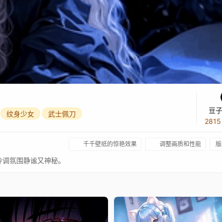
豆子
纹身少女
武士佩刀
281
千千壁纸的惊艳效果
调整画质和性能
版
冷调氛围静谧又神秘。