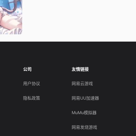
公司
友情链接
用户协议
网易云游戏
隐私政策
网易UU加速器
MuMu模拟器
网易发烧游戏