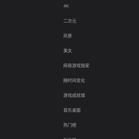
4K
二次元
风景
美女
网易游戏独家
随时间变化
游戏成就墙
音乐桌面
热门榜