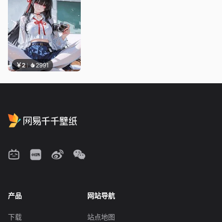
￥2
2991
产品
网站导航
下载
站点地图