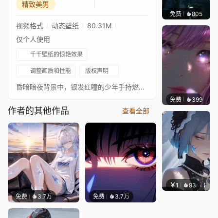
精致美男
免费
805
辰东壁
视频格式
动态壁纸
80.31M
仅个人使用
千千壁纸的惊艳效果
调整画质和性能
版权声明
昏暗暗夜背景中，银发红瞳的少年手持燃着的打火机，周身点缀闪亮银饰，整体冷感精致，氛围感十足。
免费
399
辰东壁
作者的其他作品
查看全部
￥1
93
辰东壁
免费
3.7万
免费
3.7万