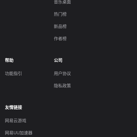
音乐桌面
热门榜
新品榜
作者榜
帮助
公司
功能指引
用户协议
隐私政策
友情链接
网易云游戏
网易UU加速器