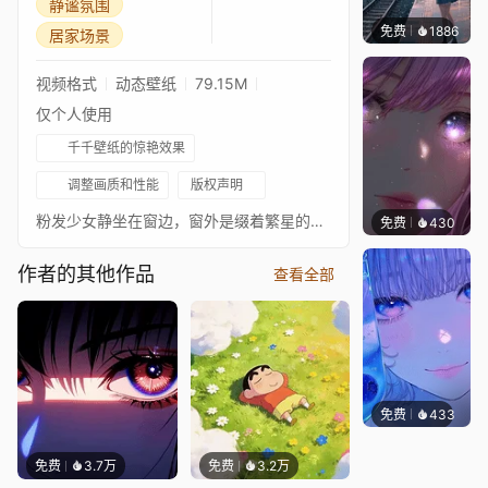
静谧氛围
免费
1886
辰东壁
居家场景
视频格式
动态壁纸
79.15M
仅个人使用
千千壁纸的惊艳效果
调整画质和性能
版权声明
粉发少女静坐在窗边，窗外是缀着繁星的城市夜景，整体氛围静谧柔和，风格温柔治愈。
免费
430
辰东壁
作者的其他作品
查看全部
免费
433
辰东壁
免费
3.7万
免费
3.2万