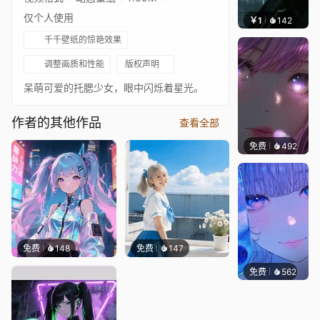
仅个人使用
￥1
142
辰东壁
千千壁纸的惊艳效果
调整画质和性能
版权声明
呆萌可爱的托腮少女，眼中闪烁着星光。
作者的其他作品
查看全部
免费
492
辰东壁
免费
148
免费
147
免费
562
辰东壁