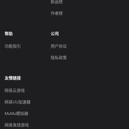
新品榜
作者榜
帮助
公司
功能指引
用户协议
隐私政策
友情链接
网易云游戏
网易UU加速器
MuMu模拟器
网易发烧游戏