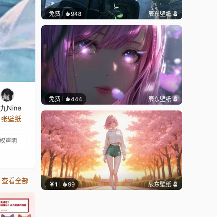
免费
948
辰东壁纸
免费
444
辰东壁纸
九Nine
4 张壁纸
权声明
查看全部
￥1
99
辰东壁纸