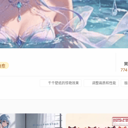
巽
治愈
77
千千壁纸的惊艳效果
调整画质和性能
版