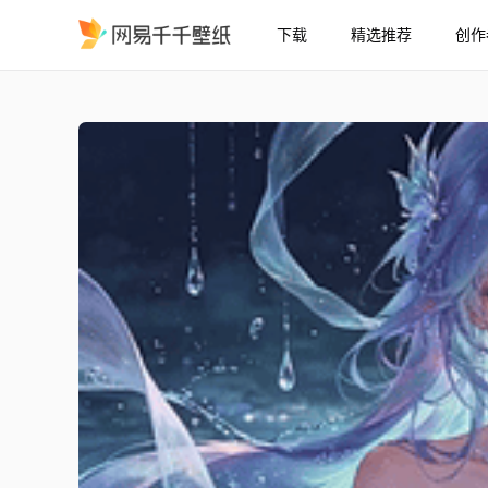
下载
精选推荐
创作
涟漪
精选
涟漪