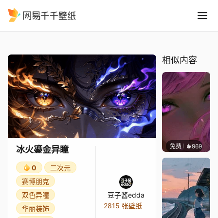
冰火鎏金异瞳
精选
冰火鎏金异瞳
相似内容
免费
969
辰东壁
冰火鎏金异瞳
0
二次元
赛博朋克
双色异瞳
豆子酱edda
2815 张壁纸
华丽装饰