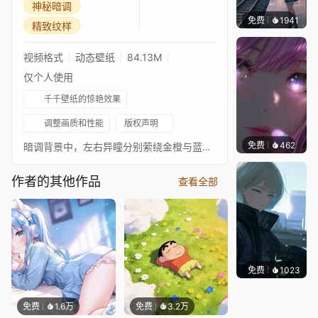
神秘暗调
免费
1941
辰东壁
精致纹样
视频格式
动态壁纸
84.13M
仅个人使用
千千壁纸的惊艳效果
调整画质和性能
版权声明
免费
462
辰东壁
暗调背景中，左右异瞳分别萦绕金橙与蓝紫火焰，搭配精致鎏金纹饰，氛围感华丽神秘。
作者的其他作品
查看全部
免费
1023
辰东
免费
1.6万
免费
3.2万