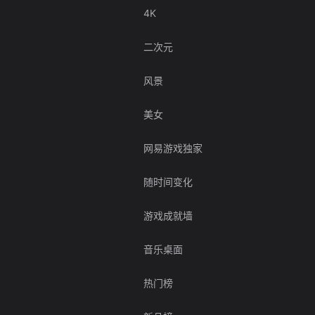
4K
二次元
风景
美女
网易游戏独家
随时间变化
游戏成就墙
音乐桌面
热门榜