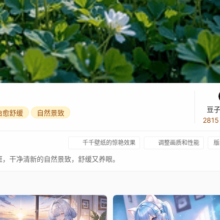
豆子
治愈舒缓
自然景致
281
千千壁纸的惊艳效果
调整画质和性能
版
斑，干净清新的自然景致，舒缓又养眼。