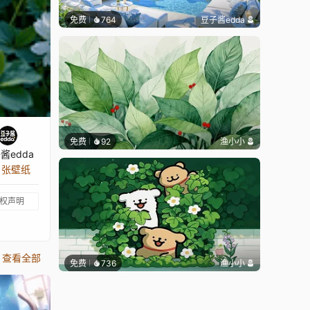
免费
764
豆子酱edda
免费
92
渔小小
酱edda
5 张壁纸
权声明
查看全部
免费
736
渔小小