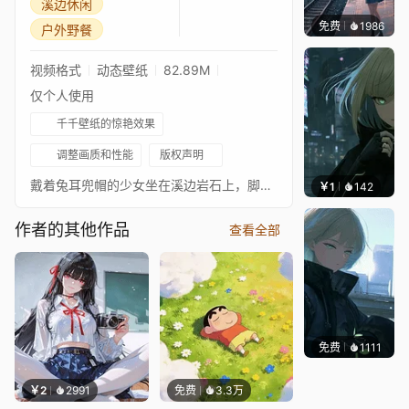
溪边休闲
免费
1986
辰东壁
户外野餐
视频格式
动态壁纸
82.89M
仅个人使用
千千壁纸的惊艳效果
调整画质和性能
版权声明
戴着兔耳兜帽的少女坐在溪边岩石上，脚丫拨弄溪水，远处山野晴好，野餐区闲适自在，氛围清新治愈。
￥1
142
辰东壁
作者的其他作品
查看全部
免费
1111
辰东壁
￥2
2991
免费
3.3万