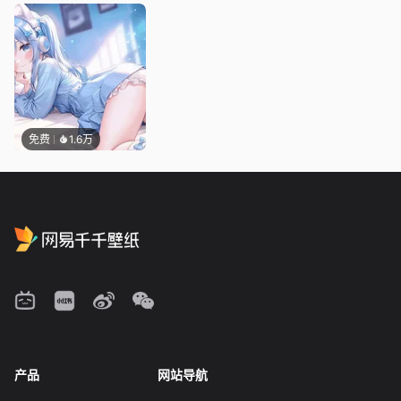
免费
1.6万
产品
网站导航