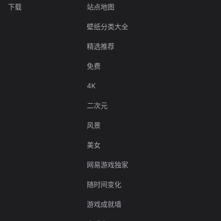
下载
站点地图
壁纸分类大全
精选推荐
免费
4K
二次元
风景
美女
网易游戏独家
随时间变化
游戏成就墙