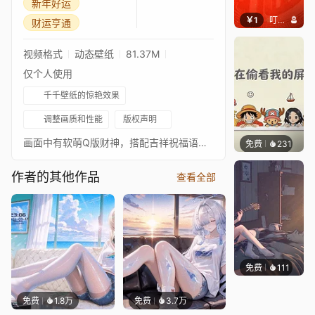
新年好运
￥1
叮叮当当
财运亨通
视频格式
动态壁纸
81.37M
仅个人使用
千千壁纸的惊艳效果
调整画质和性能
版权声明
画面中有软萌Q版财神，搭配吉祥祝福语与金币萌物，风格喜庆治愈，传递财运满满的美好祝福。
免费
231
渔小小
作者的其他作品
查看全部
免费
111
Melon
免费
1.8万
免费
3.7万