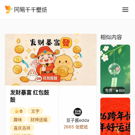
发财暴富 红包鼓鼓
精选
发财暴富 红包鼓鼓
相似内容
免费
866
好看壁
发财暴富 红包鼓
鼓
0
文字
趣味
财神送福
豆子酱edda
2665 张壁纸
喜庆吉祥