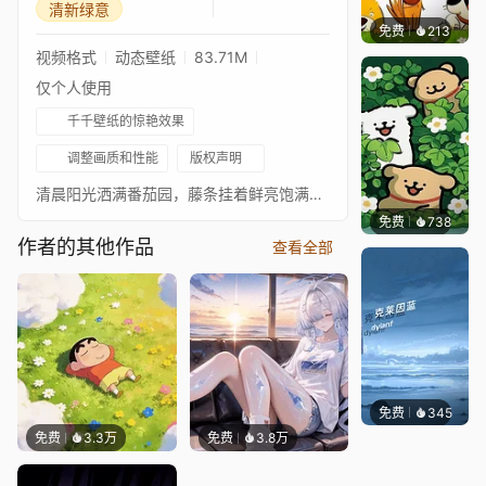
清新绿意
免费
213
渔小小
视频格式
动态壁纸
83.71M
仅个人使用
千千壁纸的惊艳效果
调整画质和性能
版权声明
清晨阳光洒满番茄园，藤条挂着鲜亮饱满的多彩小番茄，竹篮盛满收获的果实，带露水的绿意格外清新治愈。
免费
738
渔小小
作者的其他作品
查看全部
免费
345
冰茶Ln
免费
3.3万
免费
3.8万