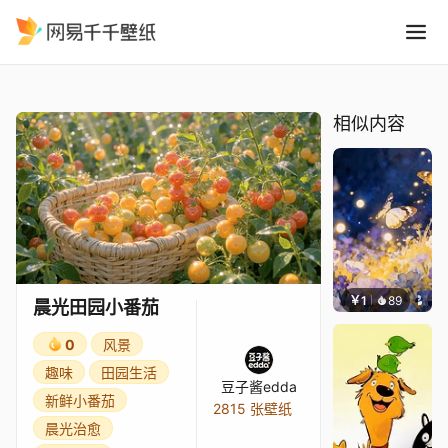
晨光田园小番茄
精选
晨光田园小番茄
相似内容
￥1
89
叮叮当
晨光田园小番茄
0
风景
趣味
田园生活
豆子酱edda
新鲜小番茄
2815 张壁纸
晨光治愈