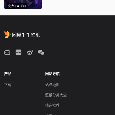
免费
309
产品
网站导航
下载
站点地图
壁纸分类大全
精选推荐