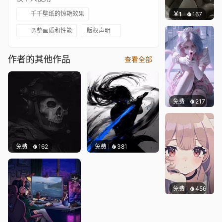
千千壁纸的惊艳效果
￥1
167
叮叮当
调整画质和性能
版权声明
作者的其他作品
查看全部
免费
217
豆子酱e
免费
162
免费
381
免费
456
渔小小