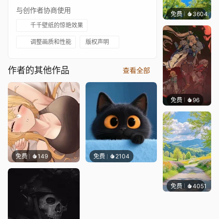
与创作者协商使用
免费
3604
豆子酱
千千壁纸的惊艳效果
调整画质和性能
版权声明
作者的其他作品
查看全部
免费
96
Nesu
免费
149
免费
2104
免费
4051
豆子酱