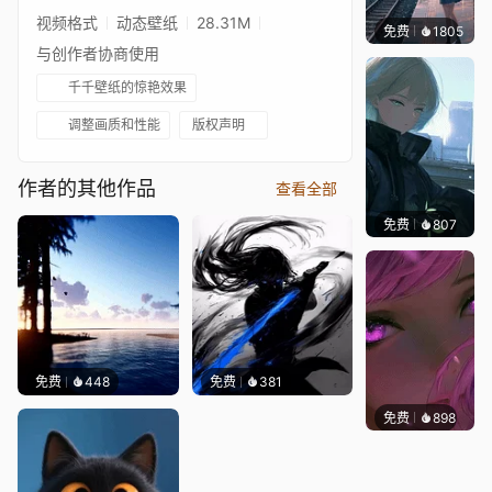
视频格式
动态壁纸
28.31M
免费
1805
辰东
与创作者协商使用
千千壁纸的惊艳效果
调整画质和性能
版权声明
作者的其他作品
查看全部
免费
807
辰东壁
免费
448
免费
381
免费
898
辰东壁