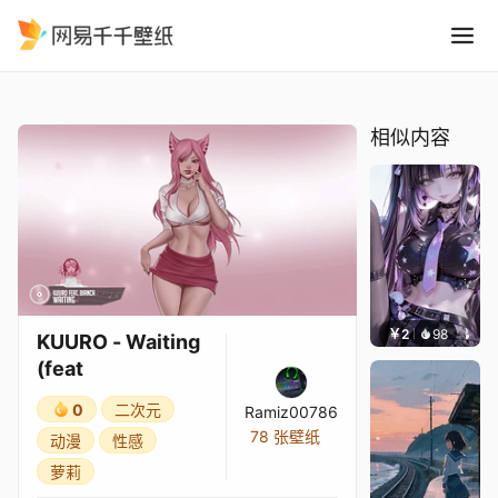
KUURO - Waiting feat
精选
KUURO - Waiting (feat
相似内容
￥2
98
辰东壁
KUURO - Waiting
(feat
0
二次元
Ramiz00786
78 张壁纸
动漫
性感
萝莉