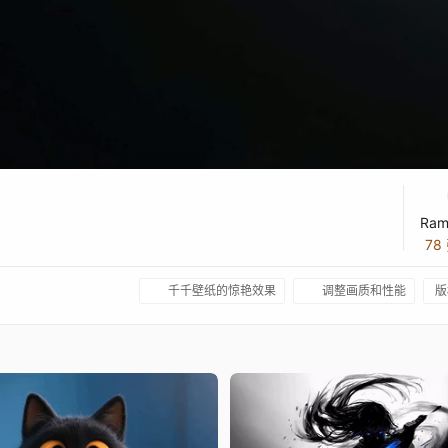
Ram
78
千千壁纸的惊艳效果
调整画质和性能
版