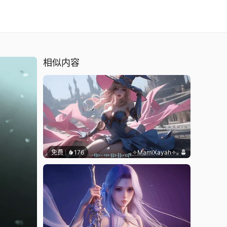
相似内容
免费
176
｡✧MamiXayah✧｡