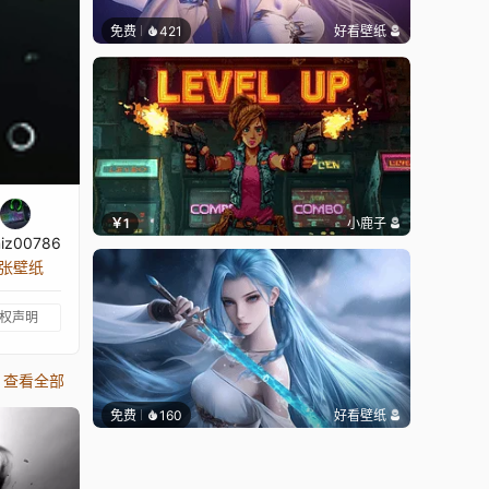
免费
421
好看壁纸
￥1
小鹿子
iz00786
 张壁纸
权声明
查看全部
免费
160
好看壁纸