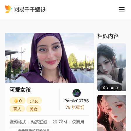
可爱女孩
精选
可爱女孩
相似内容
￥3
131
守望
可爱女孩
0
少女
Ramiz00786
78 张壁纸
真人
美女
视频格式
动态壁纸
26.76M
仅商用
千千壁纸的惊艳效果