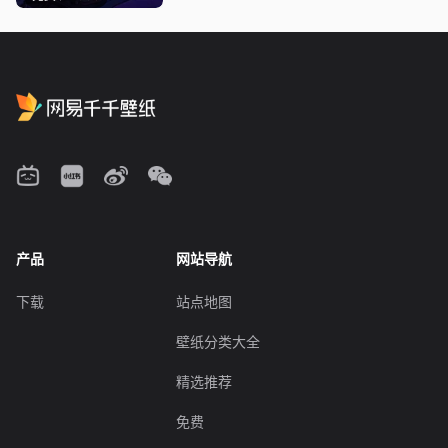
产品
网站导航
下载
站点地图
壁纸分类大全
精选推荐
免费