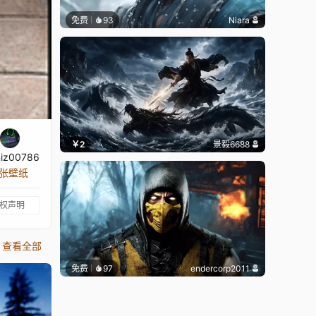
免费
93
Niara
￥2
景毅6688
iz00786
 张壁纸
权声明
查看全部
免费
97
endercorp2011